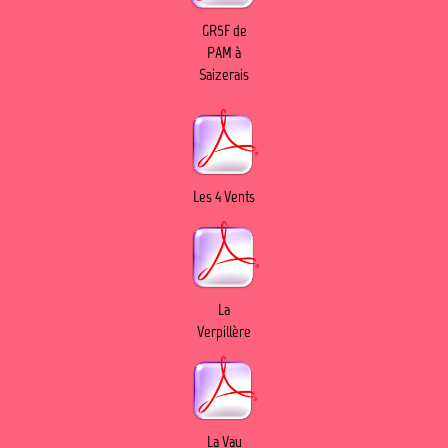
GR5F de
PAM à
Saizerais
Les 4 Vents
La
Verpillère
La Vau