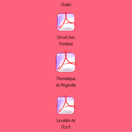
Chatel
Circuit Jonc
Fontaine
Thematique
de Rogèville
La vallée de
l'Esch